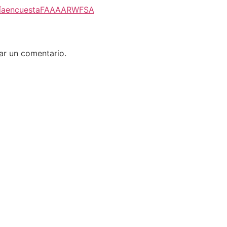
ía
encuesta
FAAAAR
WFSA
ar un comentario.